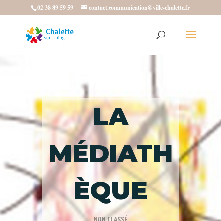
02 38 89 59 59
contact.communication@ville-chalette.fr
LA
MÉDIATH
ÈQUE
NON CLASSÉ