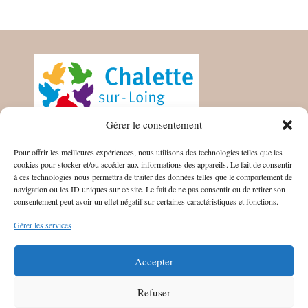
Gérer le consentement
MAIRIE DE LA CHALETTE SUR
Pour offrir les meilleures expériences, nous utilisons des technologies telles que les
LOING
cookies pour stocker et/ou accéder aux informations des appareils. Le fait de consentir
à ces technologies nous permettra de traiter des données telles que le comportement de
CS 10047
navigation ou les ID uniques sur ce site. Le fait de ne pas consentir ou de retirer son
45125 Chalette-sur-Loing Cedex
consentement peut avoir un effet négatif sur certaines caractéristiques et fonctions.
Gérer les services
HORAIRES
Du lundi au vendredi : 8h30/12h15 – 13h30/17h30
Accepter
Refuser